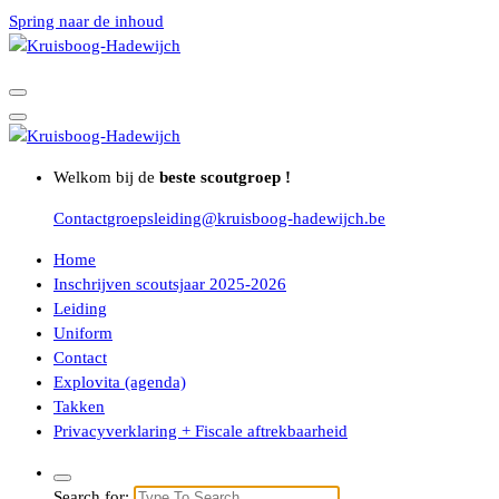
Spring naar de inhoud
Welkom bij de
beste scoutgroep !
Contact
groepsleiding@kruisboog-hadewijch.be
Home
Inschrijven scoutsjaar 2025-2026
Leiding
Uniform
Contact
Explovita (agenda)
Takken
Privacyverklaring + Fiscale aftrekbaarheid
Search for: